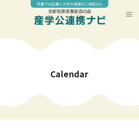
Skip
京都での企業と大学の連携のご相談なら
to
京都知恵産業創造の森
content
00:00
01:00
02:00
Calendar
03:00
04:00
05:00