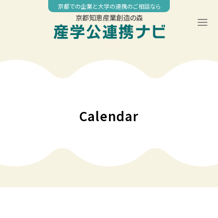
Skip
京都での企業と大学の連携のご相談なら
to
京都知恵産業創造の森
content
00:00
01:00
02:00
Calendar
03:00
04:00
05:00