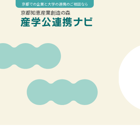
Skip
京都での企業と大学の連携のご相談なら
to
京都知恵産業創造の森
content
00:00
01:00
02:00
03:00
04:00
05:00