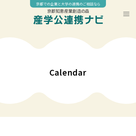
Skip
京都での企業と大学の連携のご相談なら
to
京都知恵産業創造の森
content
00:00
01:00
02:00
Calendar
03:00
04:00
05:00