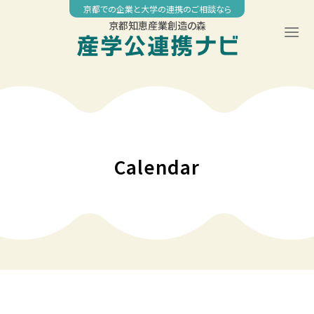
Skip
京都での企業と大学の連携のご相談なら
to
京都知恵産業創造の森
content
00:00
01:00
02:00
Calendar
03:00
04:00
05:00