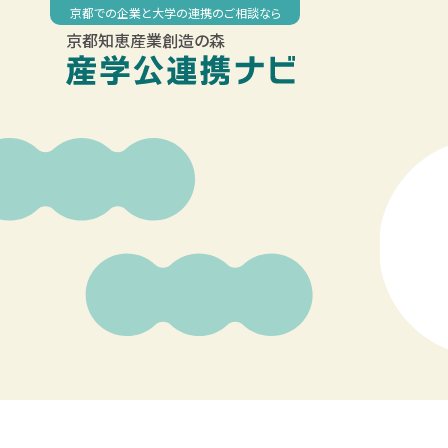
Skip
京都での企業と大学の連携のご相談なら
to
京都知恵産業創造の森
content
00:00
01:00
02:00
03:00
04:00
05:00