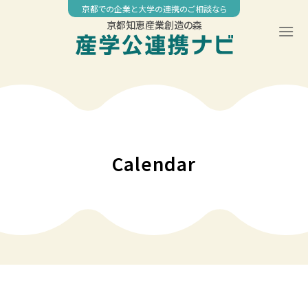
Skip
京都での企業と大学の連携のご相談なら
to
京都知恵産業創造の森
content
00:00
01:00
02:00
Calendar
03:00
04:00
05:00