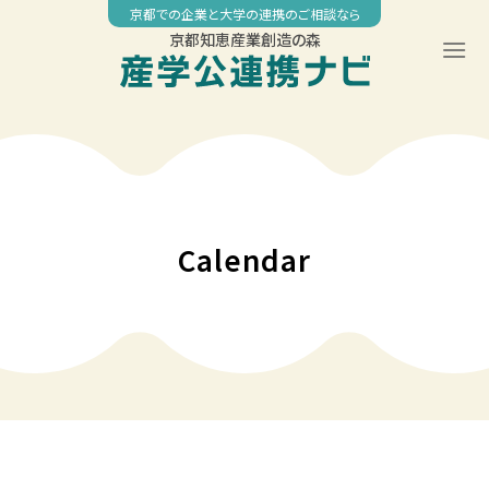
Skip
京都での企業と大学の連携のご相談なら
to
京都知恵産業創造の森
content
00:00
01:00
02:00
Calendar
03:00
04:00
05:00