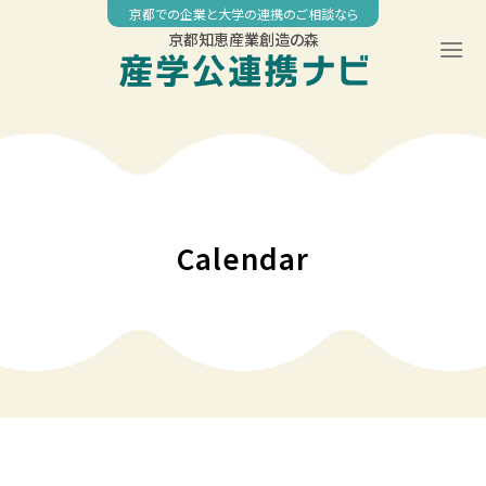
Skip
京都での企業と大学の連携のご相談なら
to
京都知恵産業創造の森
content
00:00
01:00
02:00
Calendar
03:00
04:00
05:00