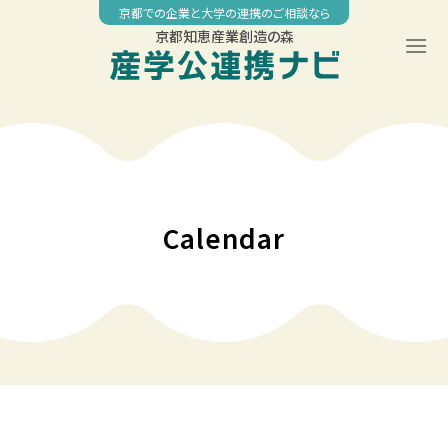
Skip
京都での企業と大学の連携のご相談なら
to
京都知恵産業創造の森
content
00:00
01:00
02:00
Calendar
03:00
04:00
05:00