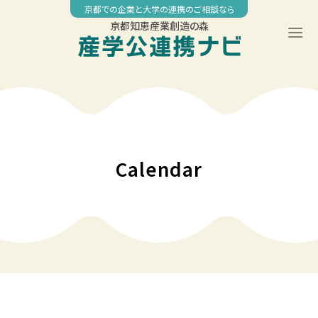
Skip
京都での企業と大学の連携のご相談なら
to
京都知恵産業創造の森
content
00:00
01:00
02:00
Calendar
03:00
04:00
05:00