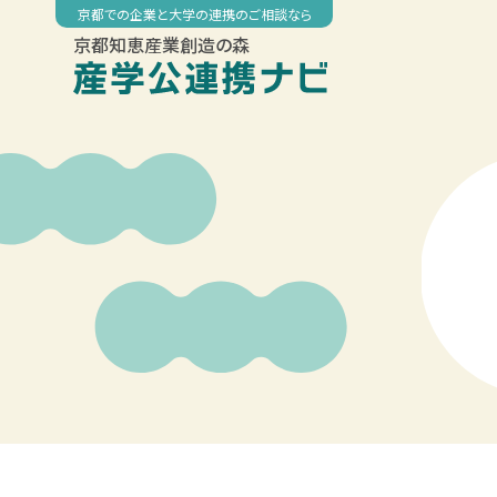
Skip
京都での企業と大学の連携のご相談なら
to
京都知恵産業創造の森
content
00:00
01:00
02:00
03:00
04:00
05:00