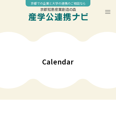
Skip
京都での企業と大学の連携のご相談なら
to
京都知恵産業創造の森
content
00:00
01:00
02:00
Calendar
03:00
04:00
05:00