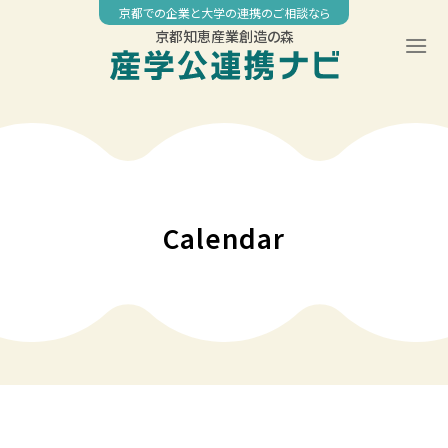
Skip
京都での企業と大学の連携のご相談なら
to
京都知恵産業創造の森
content
00:00
01:00
02:00
Calendar
03:00
04:00
05:00