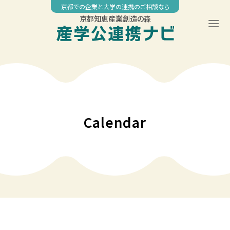
Skip
京都での企業と大学の連携のご相談なら
to
京都知恵産業創造の森
content
00:00
01:00
02:00
Calendar
03:00
04:00
05:00