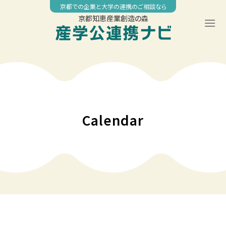
Skip
京都での企業と大学の連携のご相談なら
to
京都知恵産業創造の森
content
00:00
01:00
02:00
Calendar
03:00
04:00
05:00