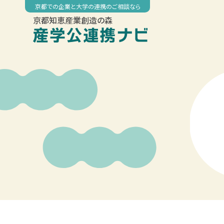
Skip
京都での企業と大学の連携のご相談なら
to
京都知恵産業創造の森
content
00:00
01:00
02:00
03:00
04:00
05:00