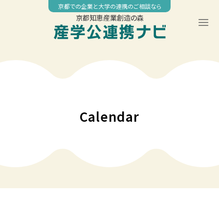
Skip
京都での企業と大学の連携のご相談なら
to
京都知恵産業創造の森
content
00:00
01:00
02:00
Calendar
03:00
04:00
05:00