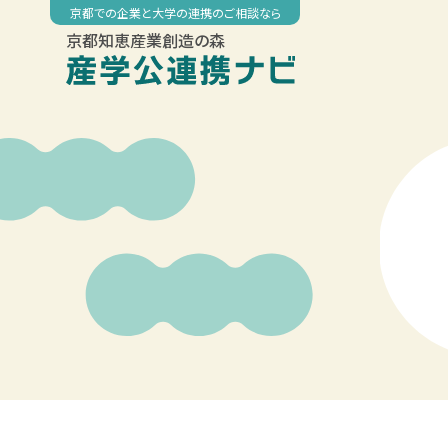
Skip
京都での企業と大学の連携のご相談なら
to
京都知恵産業創造の森
content
00:00
01:00
02:00
03:00
04:00
05:00