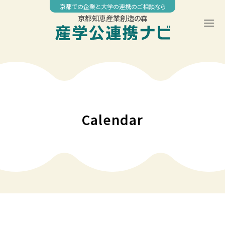
Skip
京都での企業と大学の連携のご相談なら
to
京都知恵産業創造の森
content
00:00
01:00
02:00
Calendar
03:00
04:00
05:00