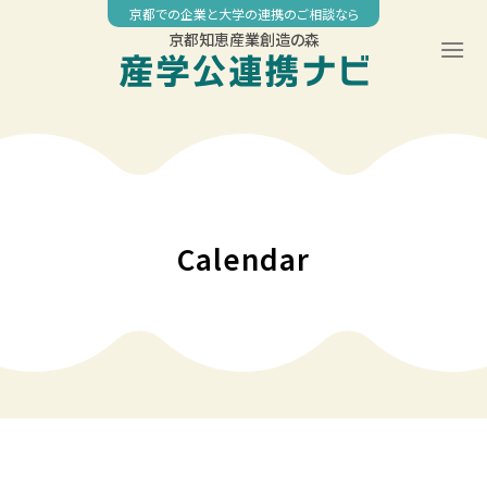
Skip
京都での企業と大学の連携のご相談なら
to
京都知恵産業創造の森
content
00:00
01:00
02:00
Calendar
03:00
04:00
05:00