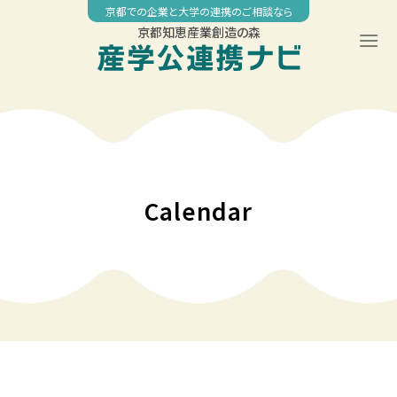
Skip
京都での企業と大学の連携のご相談なら
to
京都知恵産業創造の森
content
00:00
01:00
02:00
Calendar
03:00
04:00
05:00