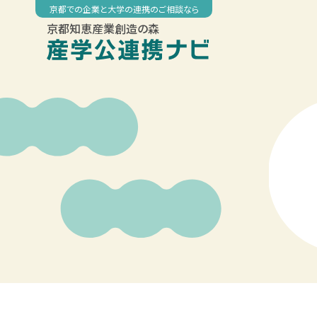
Skip
京都での企業と大学の連携のご相談なら
to
京都知恵産業創造の森
content
00:00
01:00
02:00
03:00
04:00
05:00