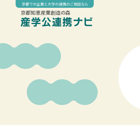
Skip
京都での企業と大学の連携のご相談なら
to
京都知恵産業創造の森
content
00:00
01:00
02:00
03:00
04:00
05:00