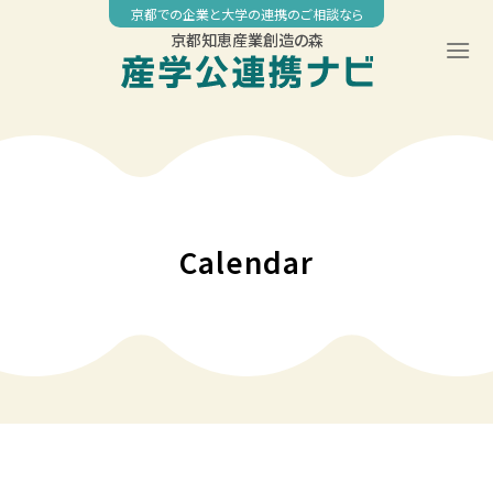
Skip
京都での企業と大学の連携のご相談なら
to
京都知恵産業創造の森
content
00:00
01:00
02:00
Calendar
03:00
04:00
05:00