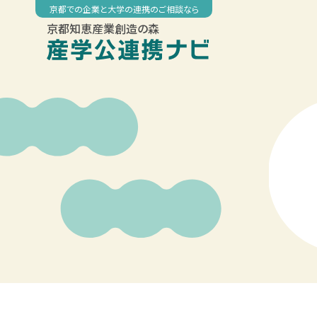
Skip
京都での企業と大学の連携のご相談なら
to
京都知恵産業創造の森
content
00:00
01:00
02:00
03:00
04:00
05:00