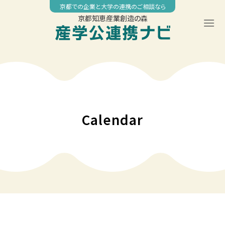
Skip
京都での企業と大学の連携のご相談なら
to
京都知恵産業創造の森
content
00:00
01:00
02:00
Calendar
03:00
04:00
05:00