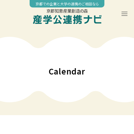
Skip
京都での企業と大学の連携のご相談なら
to
京都知恵産業創造の森
content
00:00
01:00
02:00
Calendar
03:00
04:00
05:00