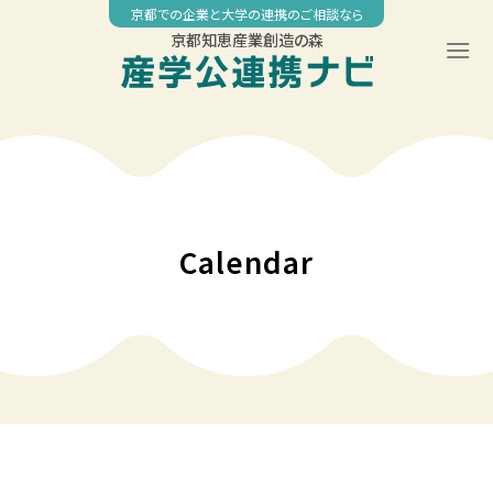
Skip
京都での企業と大学の連携のご相談なら
to
京都知恵産業創造の森
content
00:00
01:00
02:00
Calendar
03:00
04:00
05:00