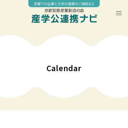
Skip
京都での企業と大学の連携のご相談なら
to
京都知恵産業創造の森
content
00:00
01:00
02:00
Calendar
03:00
04:00
05:00