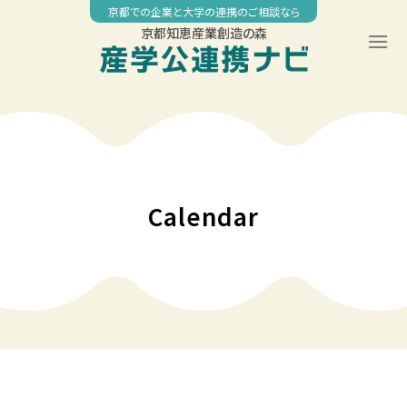
Skip
京都での企業と大学の連携のご相談なら
to
京都知恵産業創造の森
content
00:00
01:00
02:00
Calendar
03:00
04:00
05:00