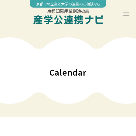
Skip
京都での企業と大学の連携のご相談なら
to
京都知恵産業創造の森
content
00:00
01:00
02:00
Calendar
03:00
04:00
05:00