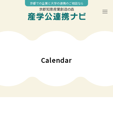
Skip
京都での企業と大学の連携のご相談なら
to
京都知恵産業創造の森
content
00:00
01:00
02:00
Calendar
03:00
04:00
05:00