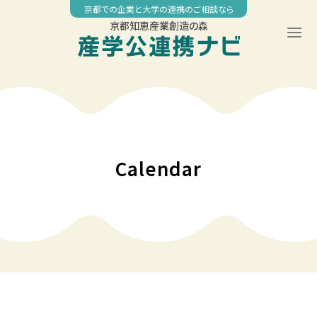
Skip
京都での企業と大学の連携のご相談なら
to
京都知恵産業創造の森
content
00:00
01:00
02:00
Calendar
03:00
04:00
05:00