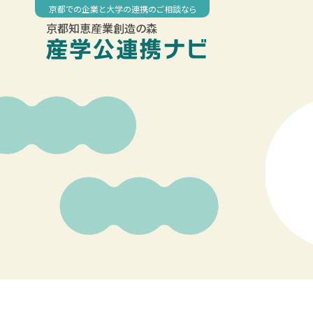
Skip
京都での企業と大学の連携のご相談なら
to
京都知恵産業創造の森
content
00:00
01:00
02:00
03:00
04:00
05:00