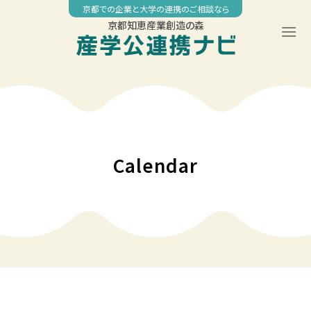
Skip
京都での企業と大学の連携のご相談なら
to
京都知恵産業創造の森
content
00:00
01:00
02:00
Calendar
03:00
04:00
05:00