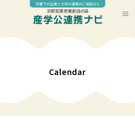
Skip
京都での企業と大学の連携のご相談なら
to
京都知恵産業創造の森
content
00:00
01:00
02:00
Calendar
03:00
04:00
05:00