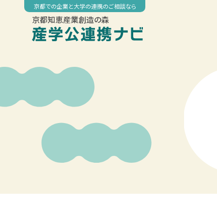
Skip
京都での企業と大学の連携のご相談なら
to
京都知恵産業創造の森
content
00:00
01:00
02:00
03:00
04:00
05:00