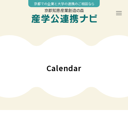
Skip
京都での企業と大学の連携のご相談なら
to
京都知恵産業創造の森
content
00:00
01:00
02:00
Calendar
03:00
04:00
05:00