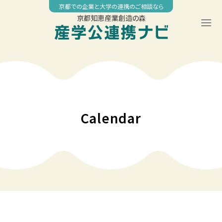
Skip
京都での企業と大学の連携のご相談なら
to
京都知恵産業創造の森
content
00:00
01:00
02:00
Calendar
03:00
04:00
05:00