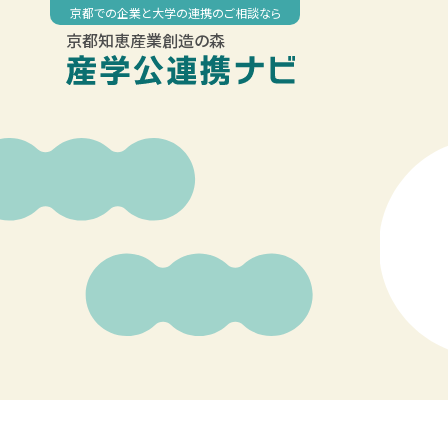
Skip
京都での企業と大学の連携のご相談なら
to
京都知恵産業創造の森
content
00:00
01:00
02:00
03:00
04:00
05:00