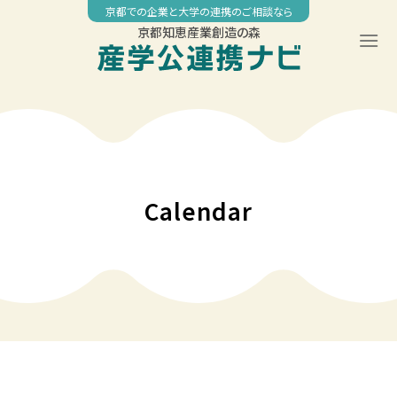
Skip
京都での企業と大学の連携のご相談なら
to
京都知恵産業創造の森
content
00:00
01:00
02:00
Calendar
03:00
04:00
05:00