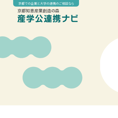
Skip
京都での企業と大学の連携のご相談なら
to
京都知恵産業創造の森
content
00:00
01:00
02:00
03:00
04:00
05:00