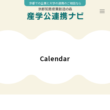
Skip
京都での企業と大学の連携のご相談なら
to
京都知恵産業創造の森
content
00:00
01:00
02:00
Calendar
03:00
04:00
05:00