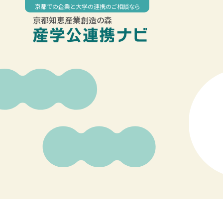
Skip
京都での企業と大学の連携のご相談なら
to
京都知恵産業創造の森
content
00:00
01:00
02:00
03:00
04:00
05:00