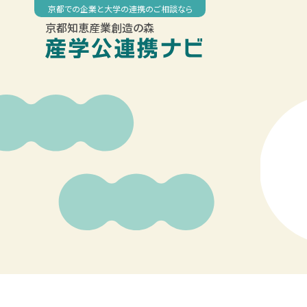
Skip
京都での企業と大学の連携のご相談なら
to
京都知恵産業創造の森
content
00:00
01:00
02:00
03:00
04:00
05:00