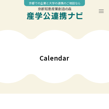
Skip
京都での企業と大学の連携のご相談なら
to
京都知恵産業創造の森
content
00:00
01:00
02:00
Calendar
03:00
04:00
05:00