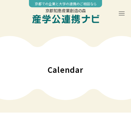
Skip
京都での企業と大学の連携のご相談なら
to
京都知恵産業創造の森
content
00:00
01:00
02:00
Calendar
03:00
04:00
05:00