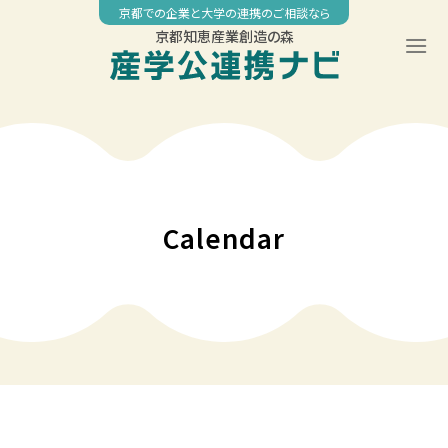
Skip
京都での企業と大学の連携のご相談なら
to
京都知恵産業創造の森
content
00:00
01:00
02:00
Calendar
03:00
04:00
05:00