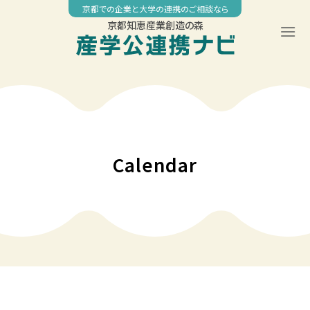
Skip
京都での企業と大学の連携のご相談なら
to
京都知恵産業創造の森
content
00:00
01:00
02:00
Calendar
03:00
04:00
05:00